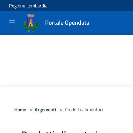
Salta al contenuto principale
Regione Lombardia
Portale Opendata
Home
>
Argomenti
>
Prodotti alimentari